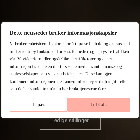
Regnskap
Forretningssystem
Webutvikling
evolvit, her vokser både
Dette nettstedet bruker informasjonskapsler
Utvikling & Integrasjon
Vi bruker enhetsidentifikatorer for å tilpasse innhold og annonser til
mennesker og system.
brukerne, tilby funksjoner for sosiale medier og analysere trafikken
Arbeidsordresystem
vår. Vi videreformidler også slike identifikatorer og annen
Hos evolvit ser vi IT som et verktøy for langsiktig
Jobb hos oss
Microsoft Solutions Partner
informasjon fra enheten din til sosiale medier samt annonse- og
vekst, både for kundene våre og for deg som
analyseselskaper som vi samarbeider med. Disse kan igjen
IT
medarbeider. Du er med på å skape verdiskapende IT
kombinere informasjonen med annen informasjon du har gitt, eller
løsninger som frigjør tid, skaper trygghet og driver
Kjøretøytjenester
som de har samlet inn når du har brukt tjenestene deres.
virksomheten fremover, samtidig som du får
Telefoni, sentralbord & mobil
mulighet til å utvikle deg og vokse i rollen din.
Tilpass
Tillat alle
Copy & Print
Ledige stillinger