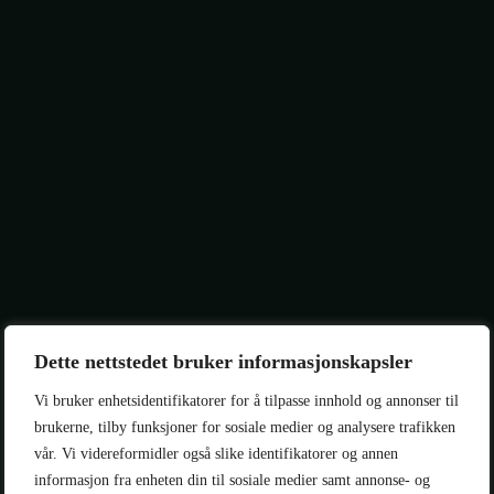
Regnskap
Forretningssystem
Webutvikling
Dette nettstedet bruker informasjonskapsler
Utvikling & Integrasjon
Vi bruker enhetsidentifikatorer for å tilpasse innhold og annonser til
brukerne, tilby funksjoner for sosiale medier og analysere trafikken
Arbeidsordresystem
vår. Vi videreformidler også slike identifikatorer og annen
Jobb hos oss
Microsoft Solutions Partn
informasjon fra enheten din til sosiale medier samt annonse- og