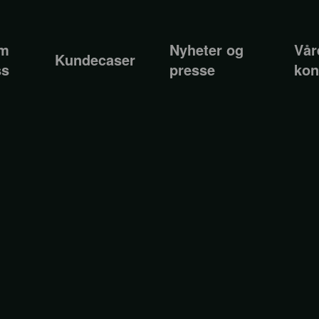
m
Nyheter og
Vår
Kundecaser
ss
presse
kon