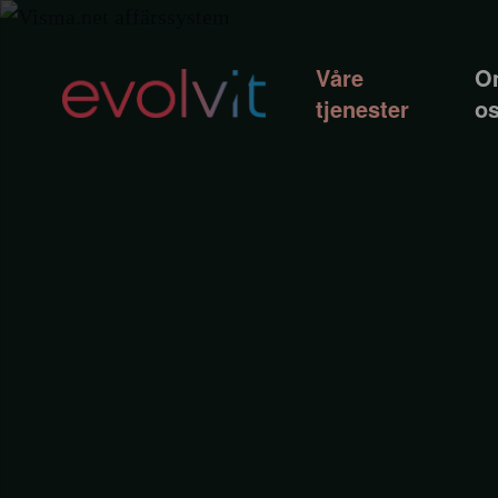
Våre
O
tjenester
o