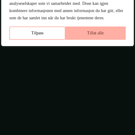
analyseselskaper som vi samarbeider med. Disse kan igjen
IT
kombinere informasjonen med annen informasjon du har gitt, eller
Kjøretøytjenester
som de har samlet inn når du har brukt tjenestene deres.
Telefoni, sentralbord & mo
Tilpass
Tillat alle
Copy & Print