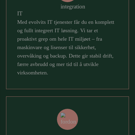
IT
Med evolvits IT tjenester får du en komplett
og fullt integrert IT løsning. Vi tar et
Regnskap
proaktivt grep om hele IT miljøet – fra
maskinvare og lisenser til sikkerhet,
Forretningssystem
overvåking og backup. Dette gir stabil drift,
Webutvikling
færre avbrudd og mer tid til å utvikle
Utvikling & Integrasjon
virksomheten.
Arbeidsordresystem
Jobb hos oss
Microsoft Solutions Partner
IT
Kjøretøytjenester
Telefoni, sentralbord & mobil