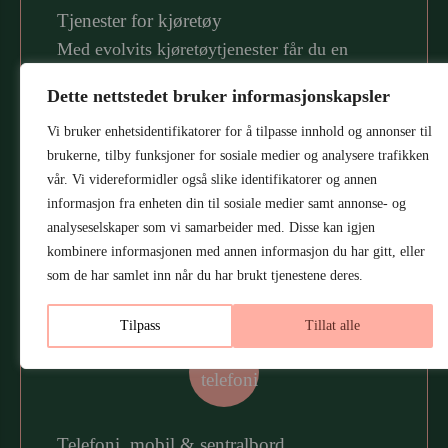
Copy & Print
Tjenester for kjøretøy
Med evolvits kjøretøytjenester får du en
helhetlig løsning som kombinerer teknologi,
Dette nettstedet bruker informasjonskapsler
utstyr og support for hele kjøretøyflåten. Vi
monterer ferdigkonfigurerte nettbrett og GPS
Vi bruker enhetsidentifikatorer for å tilpasse innhold og annonser til
brukerne, tilby funksjoner for sosiale medier og analysere trafikken
enheter, tilbyr mobildata, tilkobling og IoT
vår. Vi videreformidler også slike identifikatorer og annen
løsninger – for trygg, effektiv og driftssikker
informasjon fra enheten din til sosiale medier samt annonse- og
transport.
analyseselskaper som vi samarbeider med. Disse kan igjen
kombinere informasjonen med annen informasjon du har gitt, eller
som de har samlet inn når du har brukt tjenestene deres.
Tilpass
Tillat alle
Telefoni, mobil & sentralbord