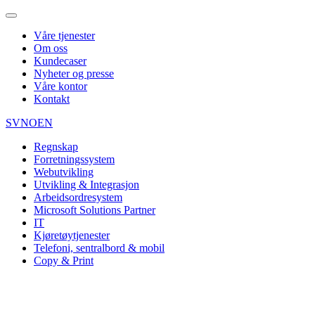
Våre tjenester
Om oss
Kundecaser
Nyheter og presse
Våre kontor
Kontakt
SV
NO
EN
Regnskap
Forretningssystem
Webutvikling
Utvikling & Integrasjon
Arbeidsordresystem
Microsoft Solutions Partner
IT
Kjøretøytjenester
Telefoni, sentralbord & mobil
Copy & Print