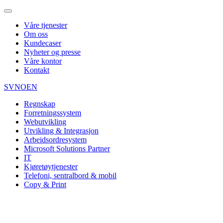
Våre tjenester
Om oss
Kundecaser
Nyheter og presse
Våre kontor
Kontakt
SV
NO
EN
Regnskap
Forretningssystem
Webutvikling
Utvikling & Integrasjon
Arbeidsordresystem
Microsoft Solutions Partner
IT
Kjøretøytjenester
Telefoni, sentralbord & mobil
Copy & Print